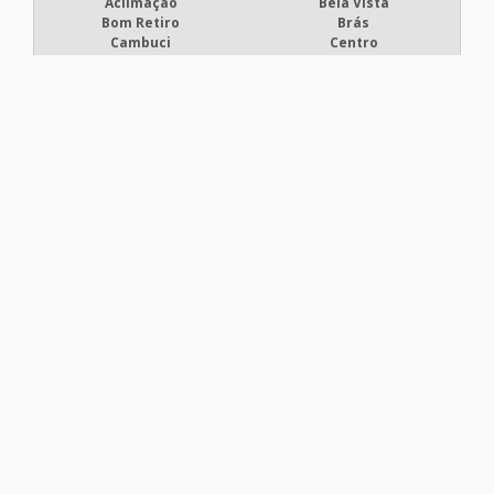
Aclimação
Bela Vista
Bom Retiro
Brás
Cambuci
Centro
Consolação
Higienópolis
Glicério
Liberdade
Luz
Pari
República
Santa Cecília
Santa Efigênia
Sé
Vila Buarque
Principais regiões do
Brasil onde a Global
Telhados atende :
RJ
MG
ES
SP
PR
SC
RS
PE
BA
CE
GO e DF
AM
PA